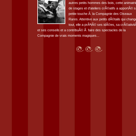
autres petits hommes des bois, cette animatri
de stages et d'ateliers crÃ©atifs a apportÃ© s
petite touche Ã la Compagnie des Oiseaux
Rares. Attentive aux petits dÃ©tails qui chang
tout, elle a prÃªtÃ© ses idÃ©es, sa crÃ©ativi
et ses conseils et a contribuÃ© Ã faire des spectacles de la
Compagnie de vrais moments magiques...