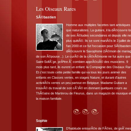
Les Oiseaux Rares
SÃ©bastien
Homme aux multiples facettes tant artistiques
que naturalistes. La guitare, il la dÃ©couvre lo
de ses Ã©tudes secondaires et depuis elle ne 
plus quittÃ©. Ils se sont mariÃ©s le 3 juillet de
l'an 2000 et ce fut l'occasion pour SÃ©bastien
dÃ©couvrir le Saxophone (tÃ©moin de maria
de son Ã©pouse...). Le curÃ© de la cÃ©rÃ©monie ne fut autre que
Saint-SolfÃ¨ge, prÃªtre Ã´ combien apprÃ©ciÃ© des musiciens. 9
mois plus tard, ils eurent un enfant: la Compagnie des Oiseaux Rar
Et c'est toute cette petite famille qui va tous les jours animer des
enfants en Classes vertes, en stages Nature, et durant d'autres
activitÃ©s vertes un peu partout en Belgique. Madame Guitare a
trouvÃ© du travail de son cÃ´tÃ© en donnant quelques cours au
ThÃ©atre de Martinrou de Fleurus, dans un magazin de musique e
la maison familiale.
Sophie
D'habitude entourÃ©e de FÃ©es, de gnÃ´mes